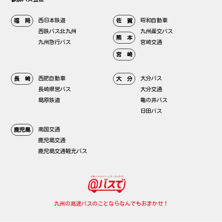
西日本鉄道
昭和自動車
福 岡
佐 賀
西鉄バス北九州
九州産交バス
熊 本
九州急行バス
宮崎交通
宮 崎
西肥自動車
大分バス
長 崎
大 分
長崎県営バス
大分交通
島原鉄道
亀の井バス
日田バス
南国交通
鹿児島
鹿児島交通
鹿児島交通観光バス
九州の高速バスのことならなんでもおまかせ！