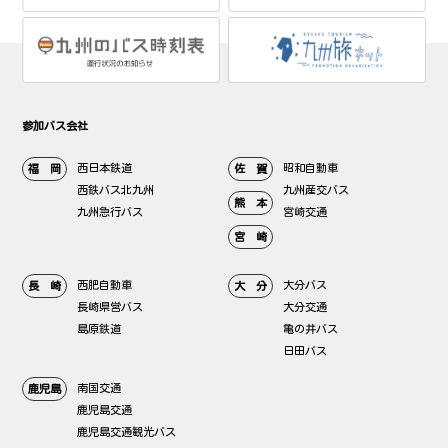
参加バス会社
西日本鉄道
昭和自動車
福 岡
佐 賀
西鉄バス北九州
九州産交バス
熊 本
九州急行バス
宮崎交通
宮 崎
西肥自動車
大分バス
長 崎
大 分
長崎県営バス
大分交通
島原鉄道
亀の井バス
日田バス
南国交通
鹿児島
鹿児島交通
鹿児島交通観光バス