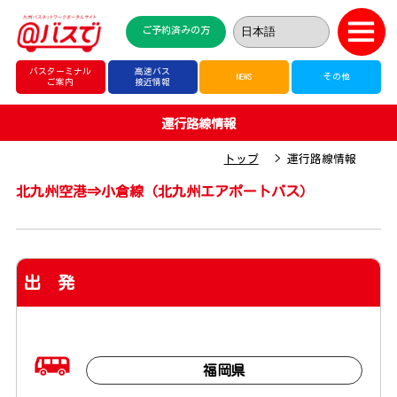
ご予約済みの方
バスターミナル
高速バス
NEWS
その他
ご案内
接近情報
運行路線情報
トップ
運行路線情報
北九州空港⇒小倉線（北九州エアポートバス）
出 発
福岡県