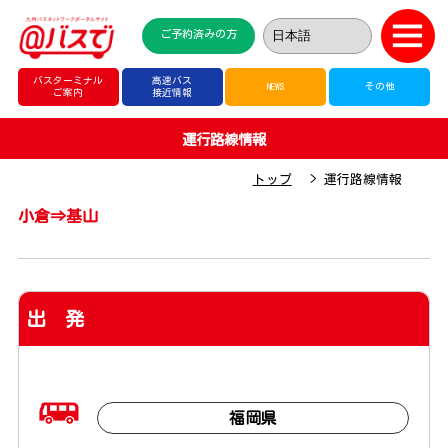
ご予約済みの方
バスターミナル
高速バス
NEWS
その他
ご案内
接近情報
運行路線情報
トップ
運行路線情報
小倉⇒基山
出 発
福岡県