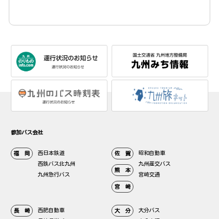
参加バス会社
西日本鉄道
昭和自動車
福 岡
佐 賀
西鉄バス北九州
九州産交バス
熊 本
九州急行バス
宮崎交通
宮 崎
西肥自動車
大分バス
長 崎
大 分